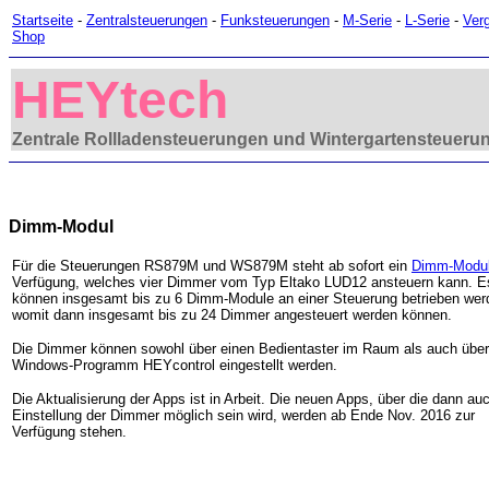
Startseite
-
Zentralsteuerungen
-
Funksteuerungen
-
M-Serie
-
L-Serie
-
Verg
Shop
HEYtech
Zentrale Rollladensteuerungen und Wintergartensteueru
Dimm-Modul
Für die Steuerungen RS879M und WS879M steht ab sofort ein
Dimm-Modu
Verfügung, welches vier Dimmer vom Typ Eltako LUD12 ansteuern kann. E
können insgesamt bis zu 6 Dimm-Module an einer Steuerung betrieben wer
womit dann insgesamt bis zu 24 Dimmer angesteuert werden können.
Die Dimmer können sowohl über einen Bedientaster im Raum als auch übe
Windows-Programm HEYcontrol eingestellt werden.
Die Aktualisierung der Apps ist in Arbeit. Die neuen Apps, über die dann au
Einstellung der Dimmer möglich sein wird, werden ab Ende Nov. 2016 zur
Verfügung stehen.