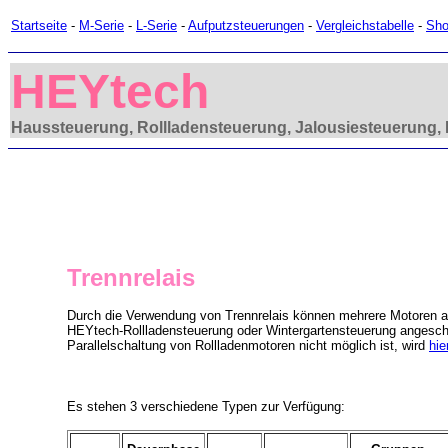
Startseite
-
M-Serie
-
L-Serie
-
Aufputzsteuerungen
-
Vergleichstabelle
-
Sh
HEYtech
Haussteuerung, Rollladensteuerung, Jalousiesteuerung, 
Trennrelais
Durch die Verwendung von Trennrelais können mehrere Motoren a
HEYtech-Rollladensteuerung oder Wintergartensteuerung angesch
Parallelschaltung von Rollladenmotoren nicht möglich ist, wird
hie
Es stehen 3 verschiedene Typen zur Verfügung: