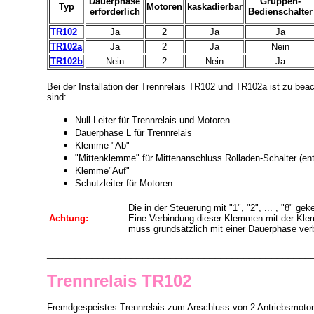
Dauerphase
Gruppen-
Typ
Motoren
kaskadierbar
erforderlich
Bedienschalter
TR102
Ja
2
Ja
Ja
TR102a
Ja
2
Ja
Nein
TR102b
Nein
2
Nein
Ja
Bei der Installation der Trennrelais TR102 und TR102a ist zu be
sind:
Null-Leiter für Trennrelais und Motoren
Dauerphase L für Trennrelais
Klemme "Ab"
"Mittenklemme" für Mittenanschluss Rolladen-Schalter (ent
Klemme"Auf"
Schutzleiter für Motoren
Die in der Steuerung mit "1", "2", ... , "8"
Achtung:
Eine Verbindung dieser Klemmen mit der Klem
muss grundsätzlich mit einer Dauerphase ve
_______________________________________________
Trennrelais TR102
Fremdgespeistes Trennrelais zum Anschluss von 2 Antriebsmoto